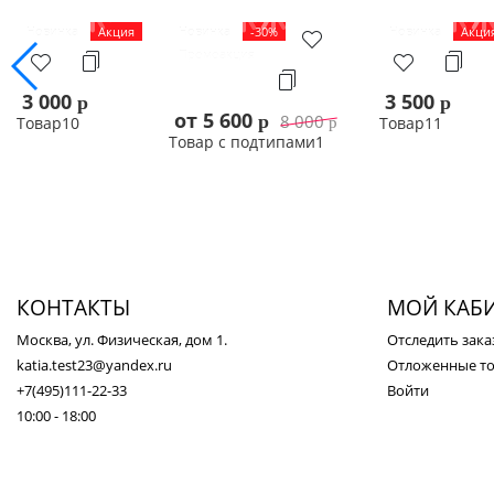
Новинка
Акция
Новинка
-30%
Новинка
Акци
Промоакция
3 000
3 500
p
p
от 5 600
8 000
p
Товар10
Товар11
p
Товар с подтипами1
В корзину
В корзи
Выбрать
КОНТАКТЫ
МОЙ КАБ
Москва, ул. Физическая, дом 1.
Отследить зака
katia.test23@yandex.ru
Отложенные т
+7(495)111-22-33
Войти
10:00 - 18:00