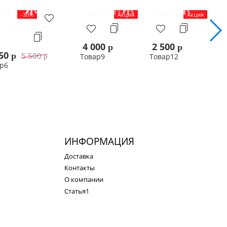
инка
-30%
Новинка
Акция
Новинка
Акция
моакция
4 000
2 500
p
p
850
5 500
p
Товар9
Товар12
p
р6
В корзину
В корзину
В корзину
ИНФОРМАЦИЯ
Доставка
Контакты
О компании
Статья1