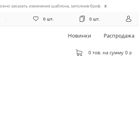
x
можно заказать изменение шаблона,
заполнив бриф
.
|
0
шт.
0
шт.
Новинки
Распродажа
0
тов. на сумму
0
p