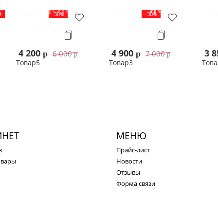
я
Новинка
-30%
Новинка
-30%
Нов
Промоакция
Промоакция
Про
4 200
4 900
3 
6 000
7 000
p
p
p
p
Товар5
Товар3
Това
ну
В корзину
В корзину
ИНЕТ
МЕНЮ
з
Прайс-лист
овары
Новости
Отзывы
Форма связи