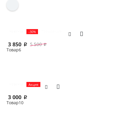
В корзину
Новинка
-30%
Промоакция
3 850
5 500
p
p
Товар6
В корзину
Новинка
Акция
3 000
p
Товар10
В корзину