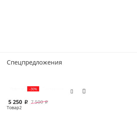
Спецпредложения
Новинка
-30%
Промоакция
5 250
7 500
p
p
Товар2
В корзину